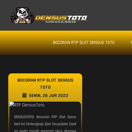
BOCORAN RTP SLOT DENSUS TOTO
BOCORAN RTP SLOT DENSUS
TOTO
SENIN, 26 JUN 2023
DENSUSTOTO: Bocoran RTP Slot Gacor
Hari Ini Terlengkap Dan Terupdate Saat
ini anda masih mencari situs dengan